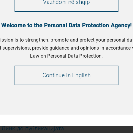
заштита на личните податоци објави
практични
Vazhdoni në shqip
поодговорно користење на интернетот и алатк
интелигенција.
Welcome to the Personal Data Protection Agency!
Советите се наменети за сите граѓани – деца, 
ission is to strengthen, promote and protect your personal da
и имаат за цел да ја подигнат свесноста за ри
 supervisions, provide guidance and opinions in accordance 
информации и несоодветно споделување лични
Law on Personal Data Protection.
АЗЛП ги охрабрува граѓаните да бидат внимате
Continue in English
информации, да користат проверени дигитални 
вештачката интелигенција свесно и информира
Со информираност и одговорни избори, заедн
дигитална средина за сите.
Линк до публикацијата