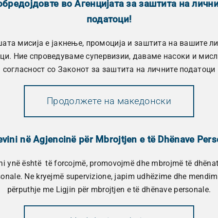
бредојдовте во Агенцијата за заштита на личн
податоци!
ата мисија е јакнење, промоција и заштита на вашите л
ци. Ние спроведуваме супервизии, даваме насоки и мис
согласност со Законот за заштита на личните податоци
Продолжете на македонски
vini në Agjencinë për Mbrojtjen e të Dhënave Pers
ni ynë është të forcojmë, promovojmë dhe mbrojmë të dhënat
sonale. Ne kryejmë supervizione, japim udhëzime dhe mendim
përputhje me Ligjin për mbrojtjen e të dhënave personale.
По повод одбележувањето на Денот за побезбед