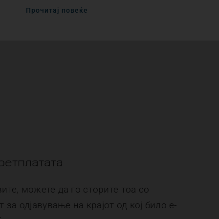
Прочитај повеќе
претплатата
вите, можете да го сторите тоа со
за одјавување на крајот од кој било е-