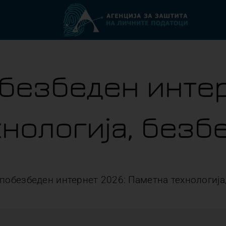
обезбеден интер
хнологија, безб
 побезбеден интернет 2026: Паметна технологија