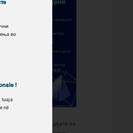
ите
ични
лења во
onale !
 tuaja
e në
ен интернет, Агенцијата за