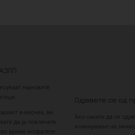
 АЗЛП
есуваат најновите
атоци.
Одјавете се од 
нашиот е-весник, ве
Ако сакате да се одја
кате да ја повлечете
кликнување на линкот 
ило време испратете