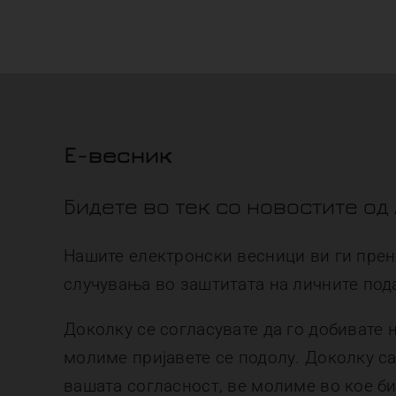
E-весник
Бидете во тек со новостите од
Нашите електронски весници ви ги прен
случувања во заштитата на личните под
Доколку се согласувате да го добивате 
молиме пријавете се подолу. Доколку са
вашата согласност, ве молиме во кое б