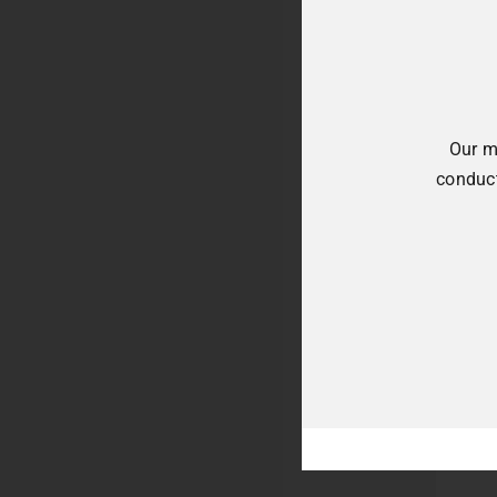
Our m
conduct