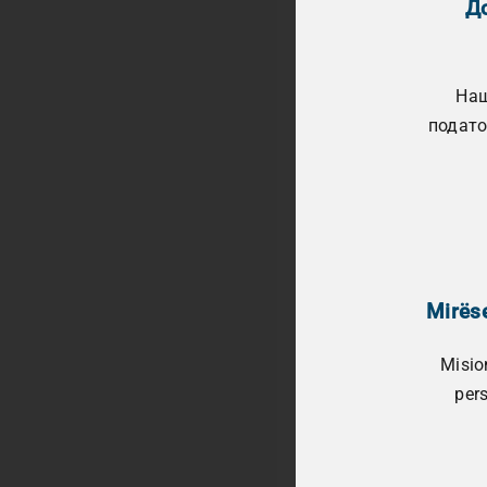
До
Наш
подато
Mirëse
Misio
per