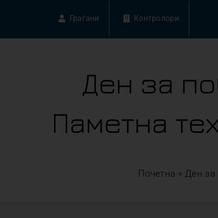
Skip
Граѓани
Контролори
to
content
Ден за п
Паметна те
Почетна
»
Ден за