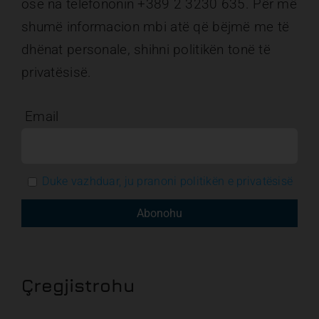
ose na telefononin +389 2 3230 635. Për më
shumë informacion mbi atë që bëjmë me të
dhënat personale, shihni politikën tonë të
privatësisë.
Email
Duke vazhduar, ju pranoni politikën e privatësisë
Çregjistrohu