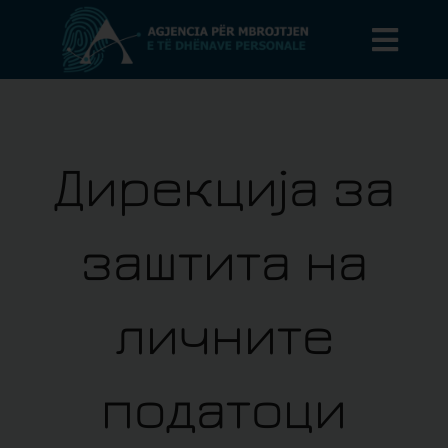
Skip
to
Toggl
content
Search
Navig
for:
Qytetarët
Дирекција за
Kontrolluesit
заштита на
AMDHP
Lajme
личните
Kontakt
податоци