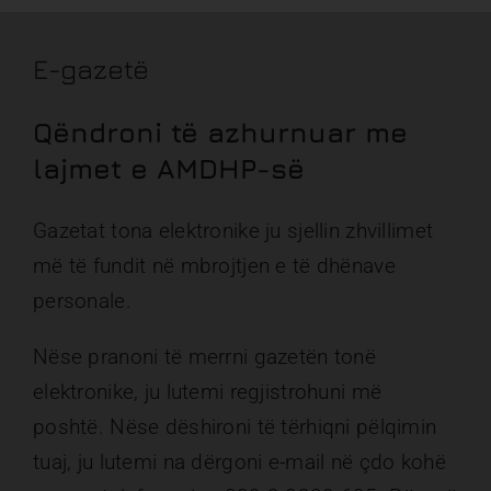
E-gazetë
Qëndroni të azhurnuar me
lajmet e AMDHP-së
Gazetat tona elektronike ju sjellin zhvillimet
më të fundit në mbrojtjen e të dhënave
personale.
Nëse pranoni të merrni gazetën tonë
elektronike, ju lutemi regjistrohuni më
poshtë.
Nëse dëshironi të tërhiqni pëlqimin
tuaj, ju lutemi na dërgoni e-mail në çdo kohë