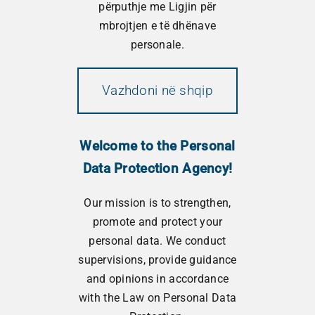
Read More
përputhje me Ligjin për
mbrojtjen e të dhënave
personale.
Vazhdoni në shqip
Welcome to the Personal
Data Protection Agency!
Our mission is to strengthen,
promote and protect your
personal data. We conduct
Библиотека на Дирекцијата за
supervisions, provide guidance
заштита на личните податоци
and opinions in accordance
with the Law on Personal Data
December 3, 2013