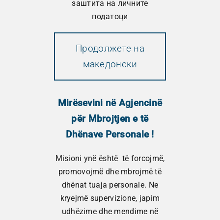
заштита на личните
податоци
Продолжете на
македонски
Mirësevini në Agjencinë
Годишен извештај за работа на
për Mbrojtjen e të
ДЗЛП за 2017
Dhënave Personale !
December 3, 2017
Misioni ynë është të forcojmë,
promovojmë dhe mbrojmë të
Издадено: 2018 54 страни, 11 MB
dhënat tuaja personale. Ne
PDF file
kryejmë supervizione, japim
udhëzime dhe mendime në