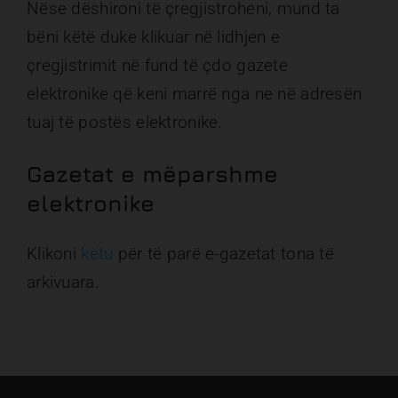
Nëse dëshironi të çregjistroheni, mund ta
bëni këtë duke klikuar në lidhjen e
çregjistrimit në fund të çdo gazete
elektronike që keni marrë nga ne në adresën
tuaj të postës elektronike.
Gazetat e mëparshme
elektronike
Klikoni
këtu
për të parë e-gazetat tona të
arkivuara.