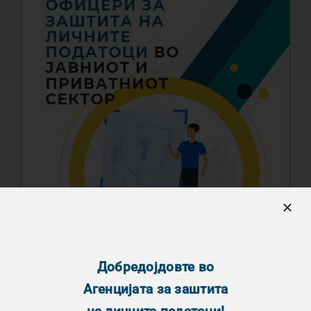
Добредојдовте во
Агенцијата за заштита