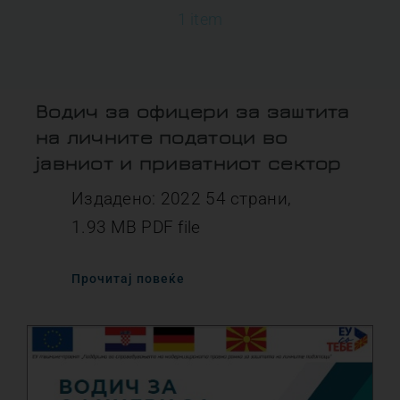
1 item
Водич за офицери за заштита
на личните податоци во
јавниот и приватниот сектор
Издадено: 2022 54 страни,
1.93 MB PDF file
Прочитај повеќе