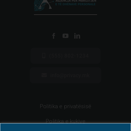
(555) 802-1234
info@privacy.mk
Politika e privatësisë
Politika e kukive