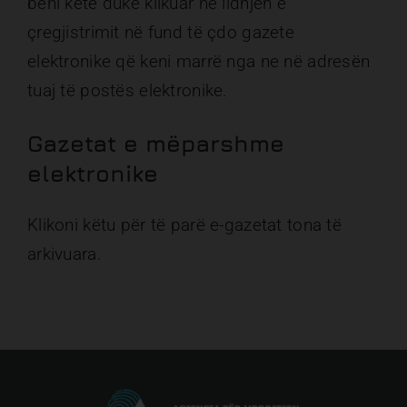
bëni këtë duke klikuar në lidhjen e
çregjistrimit në fund të çdo gazete
elektronike që keni marrë nga ne në adresën
tuaj të postës elektronike.
Gazetat e mëparshme
elektronike
Klikoni
këtu
për të parë e-gazetat tona të
arkivuara.