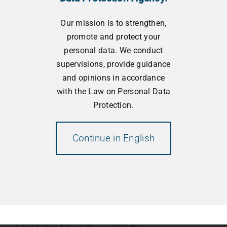
dhënat personale, shihni politikën tonë të
Our mission is to strengthen,
privatësisë.
promote and protect your
personal data. We conduct
Email
supervisions, provide guidance
and opinions in accordance
with the Law on Personal Data
Protection.
Duke vazhduar, ju pranoni politikën e privatësisë
Continue in English
Çregjistrohu
Nëse dëshironi të çregjistroheni, mund ta