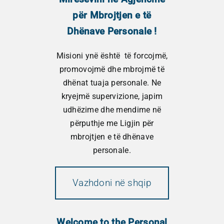
për Mbrojtjen e të
Dhënave Personale !
E-gazetë
Misioni ynë është të forcojmë,
promovojmë dhe mbrojmë të
Qëndroni të azhurnuar me
dhënat tuaja personale. Ne
lajmet e AMDHP-së
kryejmë supervizione, japim
udhëzime dhe mendime në
Gazetat tona elektronike ju sjellin zhvillimet
përputhje me Ligjin për
më të fundit në mbrojtjen e të dhënave
mbrojtjen e të dhënave
personale.
personale.
Nëse pranoni të merrni gazetën tonë
Vazhdoni në shqip
elektronike, ju lutemi regjistrohuni më
poshtë.
Nëse dëshironi të tërhiqni pëlqimin
Welcome to the Personal
tuaj, ju lutemi na dërgoni e-mail në çdo kohë