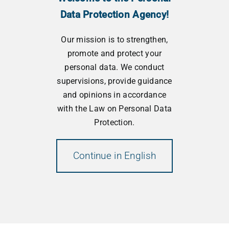
Data Protection Agency!
ose na telefononin +389 2 3230 635. Për më
shumë informacion mbi atë që bëjmë me të
Our mission is to strengthen,
dhënat personale, shihni politikën tonë të
promote and protect your
privatësisë.
personal data. We conduct
supervisions, provide guidance
and opinions in accordance
Email
with the Law on Personal Data
Protection.
Duke vazhduar, ju pranoni politikën e privatësisë
Continue in English
Çregjistrohu