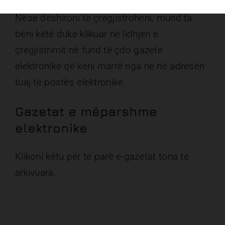
Nëse dëshironi të çregjistroheni, mund ta
bëni këtë duke klikuar në lidhjen e
çregjistrimit në fund të çdo gazete
elektronike që keni marrë nga ne në adresën
tuaj të postës elektronike.
Gazetat e mëparshme
elektronike
Klikoni
këtu
për të parë e-gazetat tona të
arkivuara.